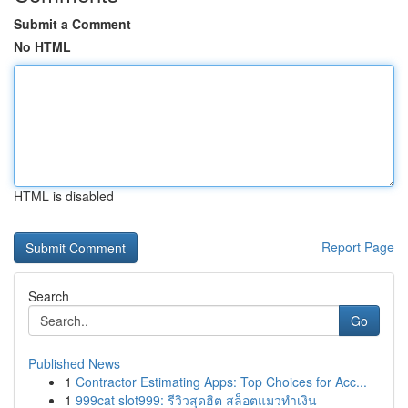
Submit a Comment
No HTML
HTML is disabled
Report Page
Search
Go
Published News
1
Contractor Estimating Apps: Top Choices for Acc...
1
999cat slot999: รีวิวสุดฮิต สล็อตแมวทำเงิน