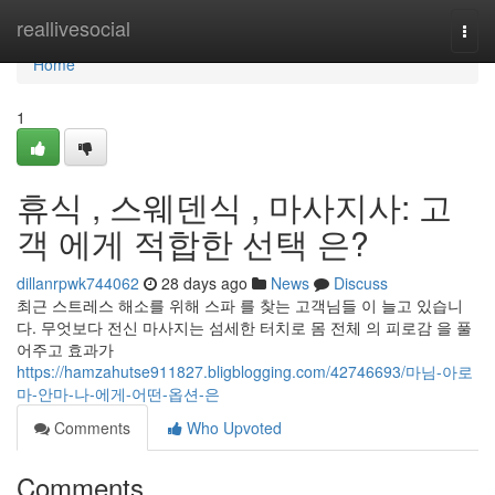
Home
reallivesocial
Togg
navi
Home
1
휴식 , 스웨덴식 , 마사지사: 고
객 에게 적합한 선택 은?
dillanrpwk744062
28 days ago
News
Discuss
최근 스트레스 해소를 위해 스파 를 찾는 고객님들 이 늘고 있습니
다. 무엇보다 전신 마사지는 섬세한 터치로 몸 전체 의 피로감 을 풀
어주고 효과가
https://hamzahutse911827.bligblogging.com/42746693/마님-아로
마-안마-나-에게-어떤-옵션-은
Comments
Who Upvoted
Comments