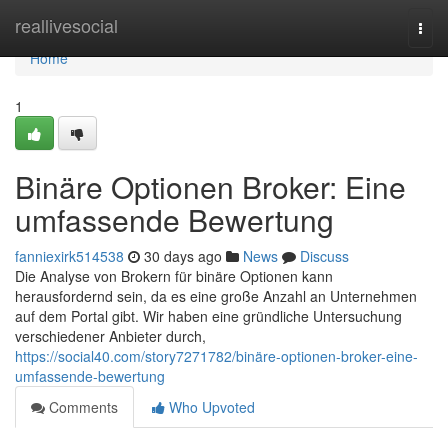
Home
reallivesocial
Togg
navi
Home
1
Binäre Optionen Broker: Eine
umfassende Bewertung
fanniexirk514538
30 days ago
News
Discuss
Die Analyse von Brokern für binäre Optionen kann
herausfordernd sein, da es eine große Anzahl an Unternehmen
auf dem Portal gibt. Wir haben eine gründliche Untersuchung
verschiedener Anbieter durch,
https://social40.com/story7271782/binäre-optionen-broker-eine-
umfassende-bewertung
Comments
Who Upvoted