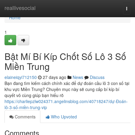
Home
reallivesocial
Togg
navi
Home
1
Bật Mí Bí Kíp Chốt Số Lô 3 Số
Miền Trung
elaineiqyi712150
27 days ago
News
Discuss
Bạn đang tìm kiếm cách chính xác để dự đoán cầu lô 3 con số tại
khu vực Miền Trung? Chuyên mục này sẽ cung cấp bí kíp bí
quyết vô cùng giúp bạn hiểu rõ
https://charliepzlw024371.angelinsblog.com/40718247/dự-Đoán-
lô-3-số-miền-trung-vip
Comments
Who Upvoted
Comments