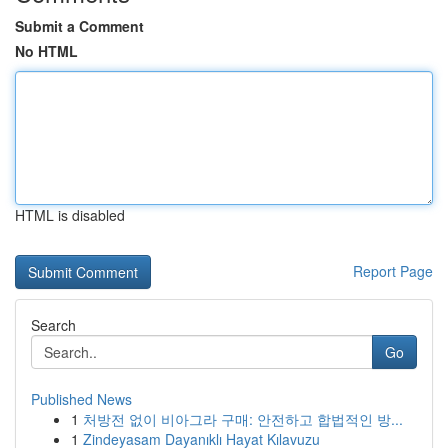
Submit a Comment
No HTML
HTML is disabled
Report Page
Search
Go
Published News
1
처방전 없이 비아그라 구매: 안전하고 합법적인 방...
1
Zindeyasam Dayanıklı Hayat Kılavuzu