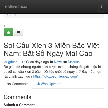
Home
reallivesocial
Togg
navi
Home
1
Soi Cầu Xien 3 Miền Bắc Việt
Nam: Bắt Số Ngày Mai Cao
lorigthi558617
30 days ago
News
Discuss
Để giúp đỡ những người chơi cược xsmn , chúng tôi giới thiệu bí
quyết soi cầu xien 3 bắc . Dữ liệu chốt số ngày thứ Bảy hứa hẹn
rất chính xác , dựa
https://lotoxosomienbac.com/
Comments
Who Upvoted
Comments
Submit a Comment