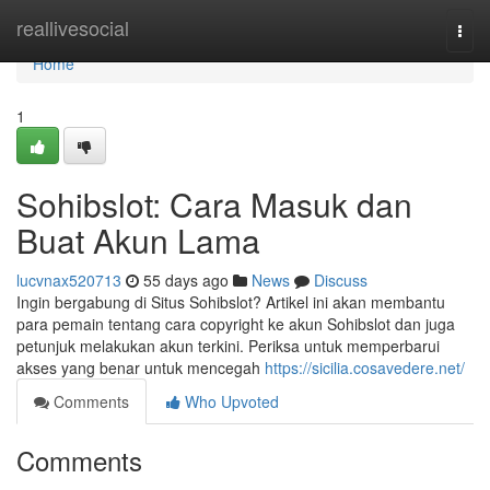
Home
reallivesocial
Togg
navi
Home
1
Sohibslot: Cara Masuk dan
Buat Akun Lama
lucvnax520713
55 days ago
News
Discuss
Ingin bergabung di Situs Sohibslot? Artikel ini akan membantu
para pemain tentang cara copyright ke akun Sohibslot dan juga
petunjuk melakukan akun terkini. Periksa untuk memperbarui
akses yang benar untuk mencegah
https://sicilia.cosavedere.net/
Comments
Who Upvoted
Comments