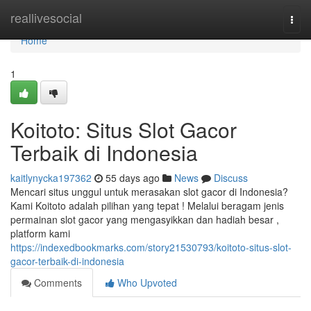
Home
reallivesocial
Togg
navi
Home
1
Koitoto: Situs Slot Gacor
Terbaik di Indonesia
kaitlynycka197362
55 days ago
News
Discuss
Mencari situs unggul untuk merasakan slot gacor di Indonesia?
Kami Koitoto adalah pilihan yang tepat ! Melalui beragam jenis
permainan slot gacor yang mengasyikkan dan hadiah besar ,
platform kami
https://indexedbookmarks.com/story21530793/koitoto-situs-slot-
gacor-terbaik-di-indonesia
Comments
Who Upvoted