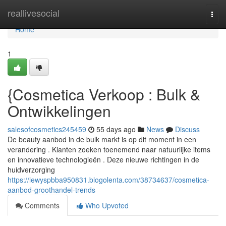
Home
reallivesocial
Togg
navi
Home
1
{Cosmetica Verkoop : Bulk &
Ontwikkelingen
salesofcosmetics245459
55 days ago
News
Discuss
De beauty aanbod in de bulk markt is op dit moment in een
verandering . Klanten zoeken toenemend naar natuurlijke items
en innovatieve technologieën . Deze nieuwe richtingen in de
huidverzorging
https://lewyspbba950831.blogolenta.com/38734637/cosmetica-
aanbod-groothandel-trends
Comments
Who Upvoted