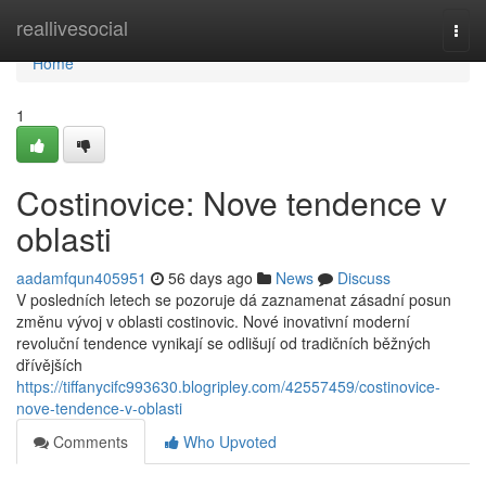
Home
reallivesocial
Togg
navi
Home
1
Costinovice: Nove tendence v
oblasti
aadamfqun405951
56 days ago
News
Discuss
V posledních letech se pozoruje dá zaznamenat zásadní posun
změnu vývoj v oblasti costinovic. Nové inovativní moderní
revoluční tendence vynikají se odlišují od tradičních běžných
dřívějších
https://tiffanycifc993630.blogripley.com/42557459/costinovice-
nove-tendence-v-oblasti
Comments
Who Upvoted