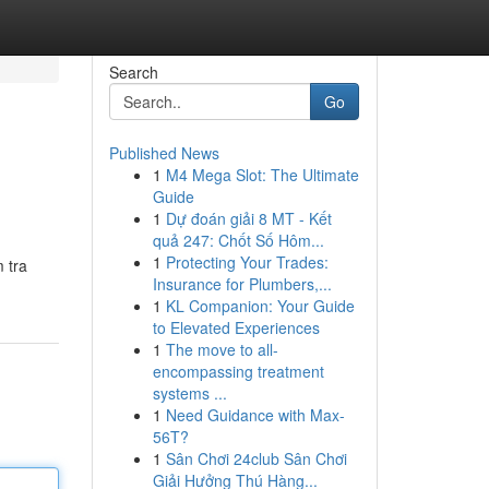
Search
Go
Published News
1
M4 Mega Slot: The Ultimate
Guide
1
Dự đoán giải 8 MT - Kết
quả 247: Chốt Số Hôm...
1
Protecting Your Trades:
 tra
Insurance for Plumbers,...
1
KL Companion: Your Guide
to Elevated Experiences
1
The move to all-
encompassing treatment
systems ...
1
Need Guidance with Max-
56T?
1
Sân Chơi 24club Sân Chơi
Giải Hưởng Thú Hàng...