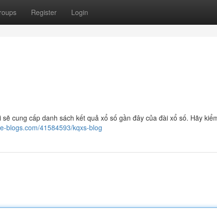
roups
Register
Login
 sẽ cung cấp danh sách kết quả xổ số gần đây của đài xổ số. Hãy kiểm
ike-blogs.com/41584593/kqxs-blog