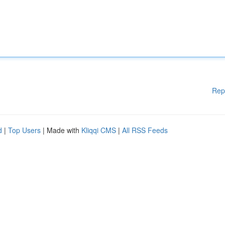
Rep
d
|
Top Users
| Made with
Kliqqi CMS
|
All RSS Feeds