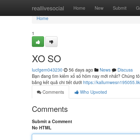
Home
reallivesocial
Home
New
Submit
G
Home
1
XO SO
lucfgem043230
56 days ago
News
Discuss
Bạn đang tìm kiếm xổ số hôm nay mới nhất? Chúng tôi
bảng kết quả chi tiết dưới
https://kallumwesn195055.l
Comments
Who Upvoted
Comments
Submit a Comment
No HTML