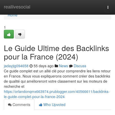
Home
reallivesocial
Togg
navi
Home
1
Le Guide Ultime des Backlinks
pour la France (2024)
jadayjig094658
55 days ago
News
Discuss
Ce guide complet est un allié clé pour comprendre les liens retour
en France. Nous vous expliquerons comment créer des backlinks
de qualité qui amélioreront votre classement sur les moteurs de
recherche et
https://orlandonqmx663974.prublogger.com/40566611/backlinks-
le-guide-complet-pour-la-france-2024
Comments
Who Upvoted