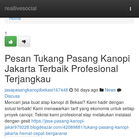
Home
reallivesocial
Togg
navi
Home
1
Pesan Tukang Pasang Kanopi
Jakarta Terbaik Profesional
Terjangkau
jasapasangkanopibekasi167448
56 days ago
News
Discuss
Mencari jasa buat atap kanopi di Bekasi? Kami hadir dengan
solusi terbaik! Kami menawarkan tarif yang ekonomis untuk setiap
proyek canopi. Teknisi kami profesional siap melakukan instalasi
dengan gesit
https://jasa-pasang-kanopi-
jakar979228.blogdeazar.com/42089881/tukang-pasang-kanopi-
jakarta-hemat-cepat-bergaransi