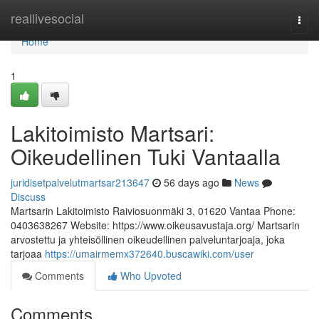
Home
reallivesocial
Togg
navi
Home
1
Lakitoimisto Martsari:
Oikeudellinen Tuki Vantaalla
juridisetpalvelutmartsar213647
56 days ago
News
Discuss
Martsarin Lakitoimisto Raiviosuonmäki 3, 01620 Vantaa Phone:
0403638267 Website: https://www.oikeusavustaja.org/ Martsarin
arvostettu ja yhteisöllinen oikeudellinen palveluntarjoaja, joka
tarjoaa
https://umairmemx372640.buscawiki.com/user
Comments
Who Upvoted
Comments