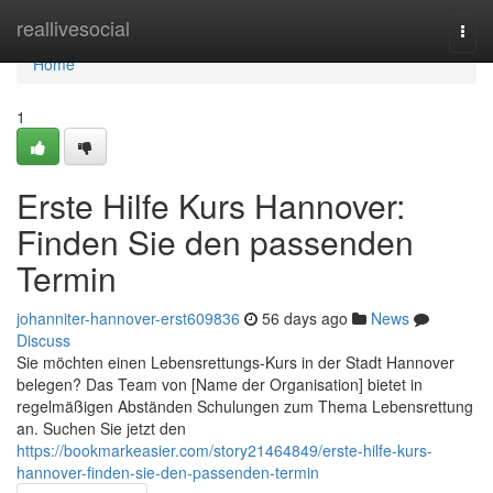
Home
reallivesocial
Togg
navi
Home
1
Erste Hilfe Kurs Hannover:
Finden Sie den passenden
Termin
johanniter-hannover-erst609836
56 days ago
News
Discuss
Sie möchten einen Lebensrettungs-Kurs in der Stadt Hannover
belegen? Das Team von [Name der Organisation] bietet in
regelmäßigen Abständen Schulungen zum Thema Lebensrettung
an. Suchen Sie jetzt den
https://bookmarkeasier.com/story21464849/erste-hilfe-kurs-
hannover-finden-sie-den-passenden-termin