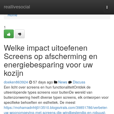
Home
reallivesocial
Togg
navi
Home
1
Welke impact uitoefenen
Screens op afscherming en
energiebesparing voor uw
kozijn
doeken863924
57 days ago
News
Discuss
Een licht over screens en hun functionaliteitOntdek de
uiteenlopende types screens voor buitenDe wereld van
buitenzonwering heeft diverse typen screens, elk ontworpen voor
specifieke behoeften en esthetiek. De meest
https://mohamadnhtj013510.blogsvirals.com/39851786/verbeter-
uw-woonomgeving-met-screens-die-windbestendig-en-robuust-