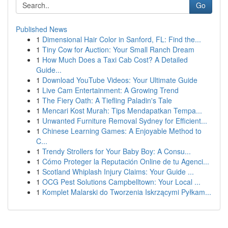
Go
Published News
1
Dimensional Hair Color in Sanford, FL: Find the...
1
Tiny Cow for Auction: Your Small Ranch Dream
1
How Much Does a Taxi Cab Cost? A Detailed
Guide...
1
Download YouTube Videos: Your Ultimate Guide
1
Live Cam Entertainment: A Growing Trend
1
The Fiery Oath: A Tiefling Paladin's Tale
1
Mencari Kost Murah: Tips Mendapatkan Tempa...
1
Unwanted Furniture Removal Sydney for Efficient...
1
Chinese Learning Games: A Enjoyable Method to
C...
1
Trendy Strollers for Your Baby Boy: A Consu...
1
Cómo Proteger la Reputación Online de tu Agenci...
1
Scotland Whiplash Injury Claims: Your Guide ...
1
OCG Pest Solutions Campbelltown: Your Local ...
1
Komplet Malarski do Tworzenia Iskrzącymi Pyłkam...