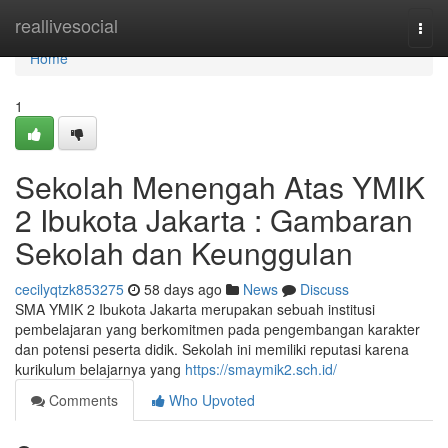
Home
reallivesocial
Togg
navi
Home
1
Sekolah Menengah Atas YMIK
2 Ibukota Jakarta : Gambaran
Sekolah dan Keunggulan
cecilyqtzk853275
58 days ago
News
Discuss
SMA YMIK 2 Ibukota Jakarta merupakan sebuah institusi
pembelajaran yang berkomitmen pada pengembangan karakter
dan potensi peserta didik. Sekolah ini memiliki reputasi karena
kurikulum belajarnya yang
https://smaymik2.sch.id/
Comments
Who Upvoted