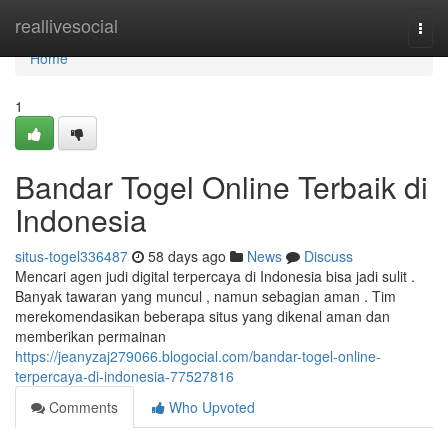
Home
reallivesocial
Togg
navi
Home
1
Bandar Togel Online Terbaik di
Indonesia
situs-togel336487
58 days ago
News
Discuss
Mencari agen judi digital terpercaya di Indonesia bisa jadi sulit .
Banyak tawaran yang muncul , namun sebagian aman . Tim
merekomendasikan beberapa situs yang dikenal aman dan
memberikan permainan
https://jeanyzaj279066.blogocial.com/bandar-togel-online-
terpercaya-di-indonesia-77527816
Comments
Who Upvoted