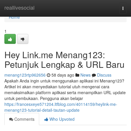
Home
reallivesocial
Togg
navi
Home
1
Hey Link.me Menang123:
Petunjuk Lengkap & URL Baru
menang123rtp962656
58 days ago
News
Discuss
Apakah Anda ingin untuk menggunakan aplikasi ini Menang123?
Artikel ini akan menyediakan tutorial utuh mengenai cara
memaksimalkan platform aplikasi serta menampilkan URL update
untuk pembukaan. Pengguna akan belajar
https://francesxeye571204.ltfblog.com/40114159/heylink-me-
menang123-tutorial-detail-tautan-update
Comments
Who Upvoted