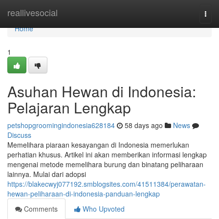
Home
reallivesocial
Togg
navi
Home
1
Asuhan Hewan di Indonesia:
Pelajaran Lengkap
petshopgroomingindonesia628184
58 days ago
News
Discuss
Memelihara piaraan kesayangan di Indonesia memerlukan
perhatian khusus. Artikel ini akan memberikan informasi lengkap
mengenai metode memelihara burung dan binatang peliharaan
lainnya. Mulai dari adopsi
https://blakecwyj077192.smblogsites.com/41511384/perawatan-
hewan-peliharaan-di-indonesia-panduan-lengkap
Comments
Who Upvoted