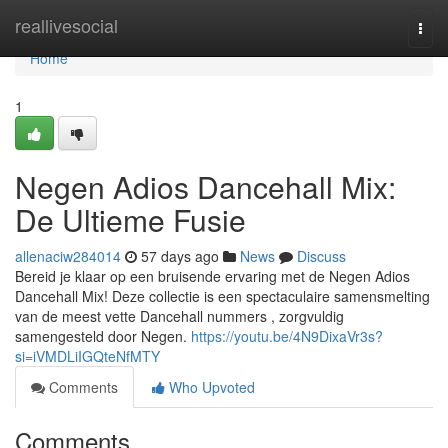
Home
reallivesocial
Togg
navi
Home
1
Negen Adios Dancehall Mix:
De Ultieme Fusie
allenaciw284014
57 days ago
News
Discuss
Bereid je klaar op een bruisende ervaring met de Negen Adios
Dancehall Mix! Deze collectie is een spectaculaire samensmelting
van de meest vette Dancehall nummers , zorgvuldig
samengesteld door Negen.
https://youtu.be/4N9DixaVr3s?
si=iVMDLiIGQteNfMTY
Comments
Who Upvoted
Comments