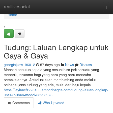
Home
reallivesocial
Togg
navi
Home
1
Tudung: Laluan Lengkap untuk
Gaya & Gaya
georgiajzdw196012
57 days ago
News
Discuss
Mencari penutup kepala yang sesuai bisa jadi sesuatu yang
menarik, terutama bagi yang baru yang baru mencuba
pemakaiannya. Artikel ini akan membimbing anda melalui
pelbagai jenis tudung yang ada, mulai dari baju kepala
https://laylaacfz228103.ampedpages.com/tudung-laluan-lengkap-
untuk-pilihan-model-68298976
Comments
Who Upvoted