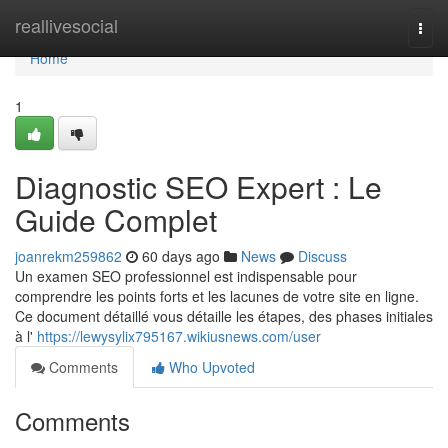
Home
reallivesocial
Togg
navi
Home
1
Diagnostic SEO Expert : Le
Guide Complet
joanrekm259862
60 days ago
News
Discuss
Un examen SEO professionnel est indispensable pour
comprendre les points forts et les lacunes de votre site en ligne.
Ce document détaillé vous détaille les étapes, des phases initiales
à l'
https://lewysylix795167.wikiusnews.com/user
Comments
Who Upvoted
Comments