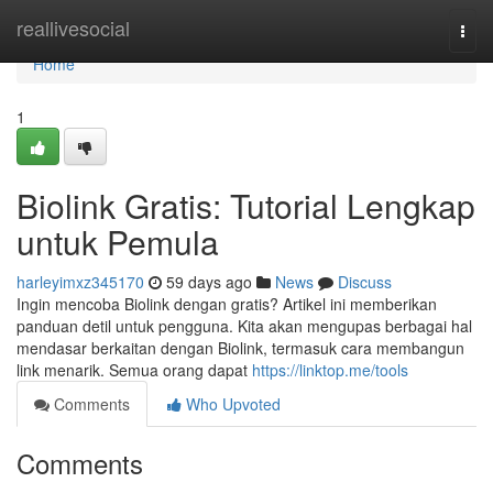
Home
reallivesocial
Togg
navi
Home
1
Biolink Gratis: Tutorial Lengkap
untuk Pemula
harleyimxz345170
59 days ago
News
Discuss
Ingin mencoba Biolink dengan gratis? Artikel ini memberikan
panduan detil untuk pengguna. Kita akan mengupas berbagai hal
mendasar berkaitan dengan Biolink, termasuk cara membangun
link menarik. Semua orang dapat
https://linktop.me/tools
Comments
Who Upvoted
Comments