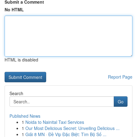
Submit a Comment
No HTML
HTML is disabled
Report Page
Search
Go
Published News
1
Noida to Nainital Taxi Services
1
Our Most Delicious Secret: Unveiling Delicious ...
1
Giải 8 MN · Đề Vip Đặc Biệt: Tìm Bộ Số ...