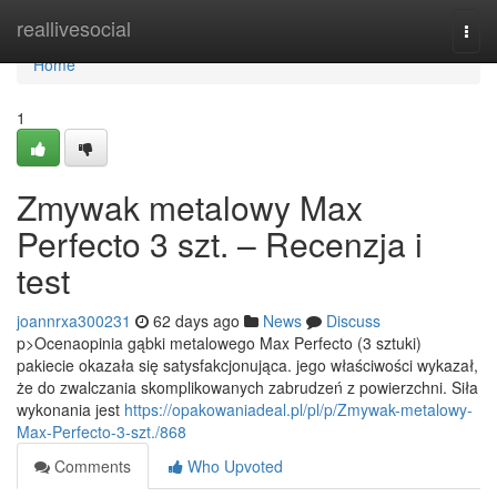
Home
reallivesocial
Togg
navi
Home
1
Zmywak metalowy Max
Perfecto 3 szt. – Recenzja i
test
joannrxa300231
62 days ago
News
Discuss
p>Ocenaopinia gąbki metalowego Max Perfecto (3 sztuki)
pakiecie okazała się satysfakcjonująca. jego właściwości wykazał,
że do zwalczania skomplikowanych zabrudzeń z powierzchni. Siła
wykonania jest
https://opakowaniadeal.pl/pl/p/Zmywak-metalowy-
Max-Perfecto-3-szt./868
Comments
Who Upvoted