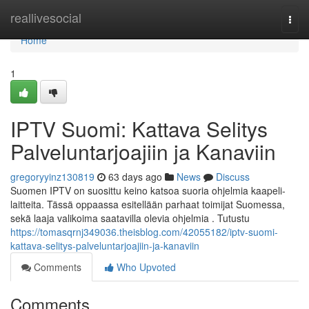
Home
reallivesocial
Togg
navi
Home
1
IPTV Suomi: Kattava Selitys
Palveluntarjoajiin ja Kanaviin
gregoryyinz130819
63 days ago
News
Discuss
Suomen IPTV on suosittu keino katsoa suoria ohjelmia kaapeli-
laitteita. Tässä oppaassa esitellään parhaat toimijat Suomessa,
sekä laaja valikoima saatavilla olevia ohjelmia . Tutustu
https://tomasqrnj349036.theisblog.com/42055182/iptv-suomi-
kattava-selitys-palveluntarjoajiin-ja-kanaviin
Comments
Who Upvoted
Comments