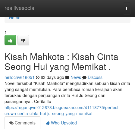
Home
reallivesocial
Togg
navi
Home
1
Kisah Mahkota : Kisah Cinta
Seong Hui yang Memikat .
nelldchv616051
63 days ago
News
Discuss
Novel tersebut “Kisah Mahkota" menghadirkan sebuah kisah cinta
yang sangat memilukan. Para pembaca roman kerajaan akan
terpukau dengan perjuangan cinta Hui Ju Seong dan
pasangannya . Cerita itu
https://reganqwni012673.blogdeazar.com/41118775/perfect-
crown-cerita-cinta-hui-ju-seong-yang-memikat
Comments
Who Upvoted