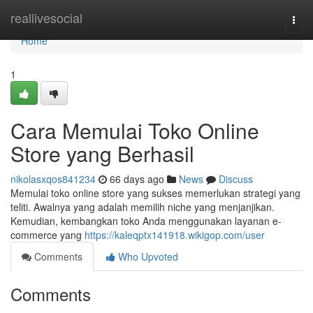
Home
reallivesocial
Togg
navi
Home
1
Cara Memulai Toko Online
Store yang Berhasil
nikolasxqos841234
66 days ago
News
Discuss
Memulai toko online store yang sukses memerlukan strategi yang
teliti. Awalnya yang adalah memilih niche yang menjanjikan.
Kemudian, kembangkan toko Anda menggunakan layanan e-
commerce yang
https://kaleqptx141918.wikigop.com/user
Comments
Who Upvoted
Comments