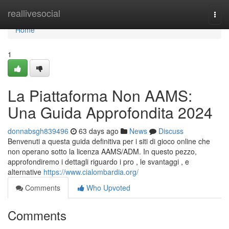
Home
reallivesocial
Togg
navi
Home
1
La Piattaforma Non AAMS:
Una Guida Approfondita 2024
donnabsgh839496
63 days ago
News
Discuss
Benvenuti a questa guida definitiva per i siti di gioco online che
non operano sotto la licenza AAMS/ADM. In questo pezzo,
approfondiremo i dettagli riguardo i pro , le svantaggi , e
alternative
https://www.cialombardia.org/
Comments
Who Upvoted
Comments