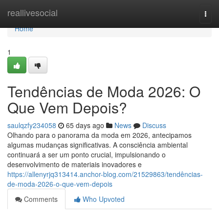
Home
reallivesocial
Togg
navi
Home
1
Tendências de Moda 2026: O
Que Vem Depois?
saulqzfy234058
65 days ago
News
Discuss
Olhando para o panorama da moda em 2026, antecipamos
algumas mudanças significativas. A consciência ambiental
continuará a ser um ponto crucial, impulsionando o
desenvolvimento de materiais inovadores e
https://allenyrjq313414.anchor-blog.com/21529863/tendências-
de-moda-2026-o-que-vem-depois
Comments
Who Upvoted