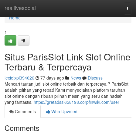
Home
reallivesocial
Togg
navi
Home
1
Situs ParisSlot Link Slot Online
Terbaru & Terpercaya
lexieixpl394026
77 days ago
News
Discuss
Mencari tautan judi slot online terbaik dan terpercaya ? ParisSlot
adalah pilihan yang tepat! Kami menyediakan platform taruhan
slot online dengan ribuan pilihan mesin yang seru dan hadiah
yang fantastis.
https://gretadssl658198.corpfinwiki.com/user
Comments
Who Upvoted
Comments