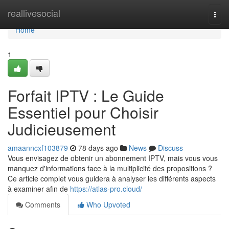
Home
reallivesocial
Togg
navi
Home
1
Forfait IPTV : Le Guide
Essentiel pour Choisir
Judicieusement
amaanncxf103879
78 days ago
News
Discuss
Vous envisagez de obtenir un abonnement IPTV, mais vous vous
manquez d'informations face à la multiplicité des propositions ?
Ce article complet vous guidera à analyser les différents aspects
à examiner afin de
https://atlas-pro.cloud/
Comments
Who Upvoted