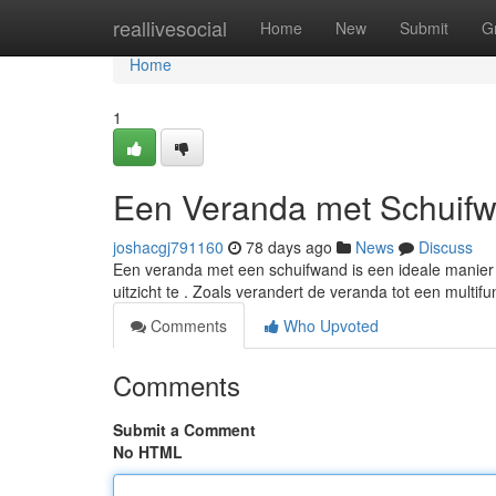
Home
reallivesocial
Home
New
Submit
G
Home
1
Een Veranda met Schuifw
joshacgj791160
78 days ago
News
Discuss
Een veranda met een schuifwand is een ideale manier
uitzicht te . Zoals verandert de veranda tot een multif
Comments
Who Upvoted
Comments
Submit a Comment
No HTML