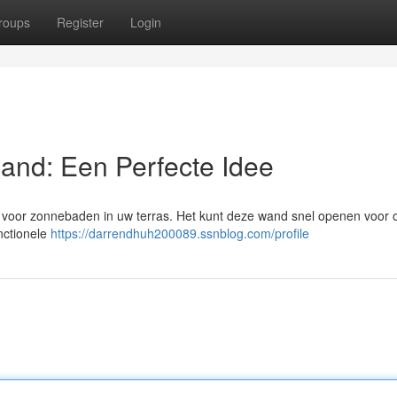
roups
Register
Login
and: Een Perfecte Idee
 voor zonnebaden in uw terras. Het kunt deze wand snel openen voor 
unctionele
https://darrendhuh200089.ssnblog.com/profile