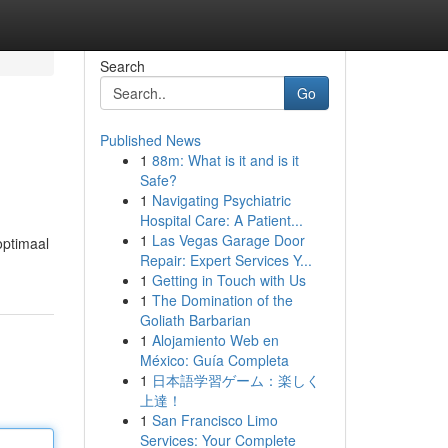
Search
Go
Published News
1
88m: What is it and is it
Safe?
1
Navigating Psychiatric
Hospital Care: A Patient...
1
Las Vegas Garage Door
optimaal
Repair: Expert Services Y...
1
Getting in Touch with Us
1
The Domination of the
Goliath Barbarian
1
Alojamiento Web en
México: Guía Completa
1
日本語学習ゲーム：楽しく
上達！
1
San Francisco Limo
Services: Your Complete