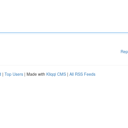
Rep
d
|
Top Users
| Made with
Kliqqi CMS
|
All RSS Feeds