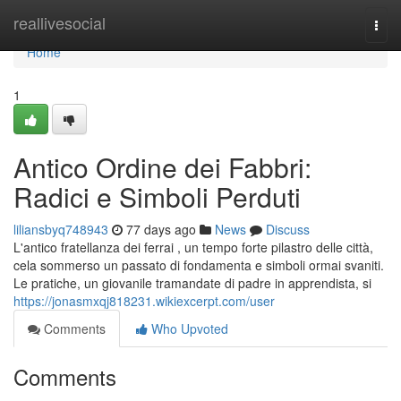
Home
reallivesocial
Togg
navi
Home
1
Antico Ordine dei Fabbri:
Radici e Simboli Perduti
liliansbyq748943
77 days ago
News
Discuss
L'antico fratellanza dei ferrai , un tempo forte pilastro delle città,
cela sommerso un passato di fondamenta e simboli ormai svaniti.
Le pratiche, un giovanile tramandate di padre in apprendista, si
https://jonasmxqj818231.wikiexcerpt.com/user
Comments
Who Upvoted
Comments