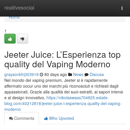
Home
reallivesocial
Togg
navi
Home
1
Jeeter Juice: L’Esperienza top
quality del Vaping Moderno
graysonkfrj303918
80 days ago
News
Discuss
Nel mondo del vaping premium, Jeeter si è rapidamente
affermato occur uno dei marchi più riconosciuti e richiesti dagli
appassionati. Grazie alla qualità dei suoi estratti, ai sapori intensi
e al design innovativo,
https://nikolaswass704825.estate-
blog.com/40212818/jeeter-juice-l-esperienza-quality-del-vaping-
moderno
Comments
Who Upvoted