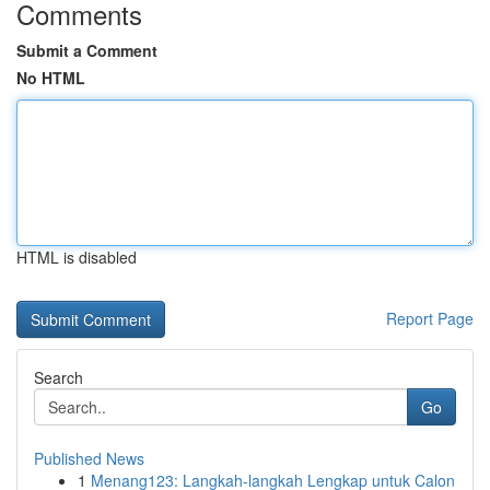
Comments
Submit a Comment
No HTML
HTML is disabled
Report Page
Search
Go
Published News
1
Menang123: Langkah-langkah Lengkap untuk Calon