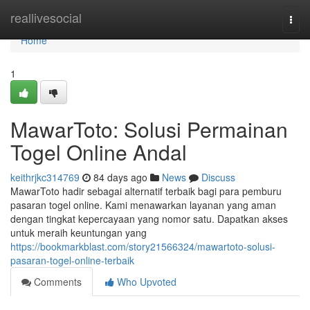
Home
reallivesocial
Togg
navi
Home
1
MawarToto: Solusi Permainan
Togel Online Andal
keithrjkc314769
84 days ago
News
Discuss
MawarToto hadir sebagai alternatif terbaik bagi para pemburu
pasaran togel online. Kami menawarkan layanan yang aman
dengan tingkat kepercayaan yang nomor satu. Dapatkan akses
untuk meraih keuntungan yang
https://bookmarkblast.com/story21566324/mawartoto-solusi-
pasaran-togel-online-terbaik
Comments
Who Upvoted