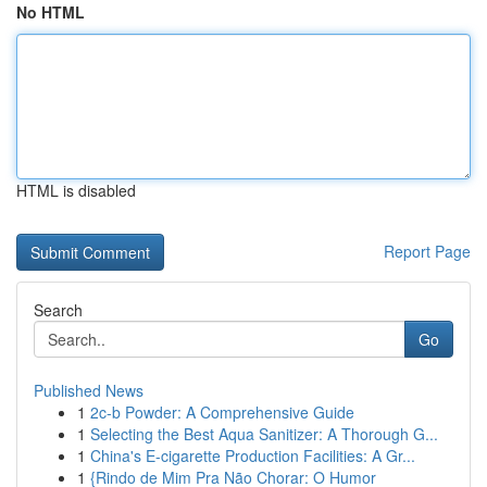
No HTML
HTML is disabled
Report Page
Search
Go
Published News
1
2c-b Powder: A Comprehensive Guide
1
Selecting the Best Aqua Sanitizer: A Thorough G...
1
China's E-cigarette Production Facilities: A Gr...
1
{Rindo de Mim Pra Não Chorar: O Humor