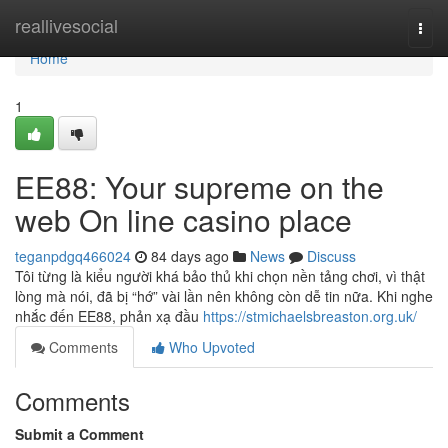
Home
reallivesocial
Togg
navi
Home
1
EE88: Your supreme on the
web On line casino place
teganpdgq466024
84 days ago
News
Discuss
Tôi từng là kiểu người khá bảo thủ khi chọn nền tảng chơi, vì thật
lòng mà nói, đã bị “hớ” vài lần nên không còn dễ tin nữa. Khi nghe
nhắc đến EE88, phản xạ đầu
https://stmichaelsbreaston.org.uk/
Comments
Who Upvoted
Comments
Submit a Comment