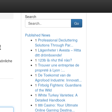
Search
Go
Published News
1
Professional Decluttering
t
Solutions Through Par...
1
Lägenheter i Avesta – Hitta
ditt drömboende!
1
123b là như thế nào?
sönliche
1
Trouver une entreprise de
propreté à Lyon :...
1
De Toekomst van de
Agrofood Industrie: Innovati...
1
Firbolg Fighters: Guardians
of the Wild
1
White Turkey Varieties: A
Detailed Handbook
1
88i Casino: Your Ultimate
Online Gaming Destina...