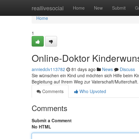
Home
reallivesocial
Home
New
Submit
G
Home
1
Online-Doktor Kinderwun
anniedclv113782
81 days ago
News
Discuss
Sie wünschen ein Kind und möchten sich Hilfe beim Kin
Begleitung auf Ihrem Weg zur Vaterschaft/Mutterchaft
Comments
Who Upvoted
Comments
Submit a Comment
No HTML