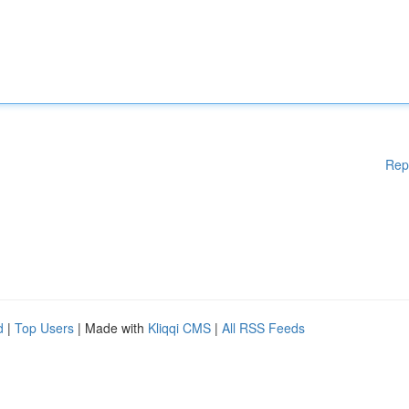
Rep
d
|
Top Users
| Made with
Kliqqi CMS
|
All RSS Feeds