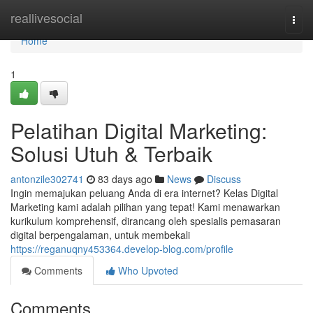
Home
reallivesocial
Togg
navi
Home
1
Pelatihan Digital Marketing:
Solusi Utuh & Terbaik
antonzile302741
83 days ago
News
Discuss
Ingin memajukan peluang Anda di era internet? Kelas Digital
Marketing kami adalah pilihan yang tepat! Kami menawarkan
kurikulum komprehensif, dirancang oleh spesialis pemasaran
digital berpengalaman, untuk membekali
https://reganuqny453364.develop-blog.com/profile
Comments
Who Upvoted
Comments