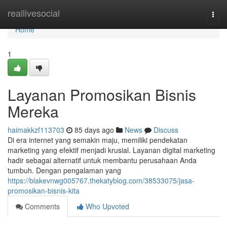
Home
reallivesocial
Togg
navi
Home
1
Layanan Promosikan Bisnis
Mereka
haimakkzf113703
85 days ago
News
Discuss
Di era internet yang semakin maju, memiliki pendekatan
marketing yang efektif menjadi krusial. Layanan digital marketing
hadir sebagai alternatif untuk membantu perusahaan Anda
tumbuh. Dengan pengalaman yang
https://blakevnwg005767.thekatyblog.com/38533075/jasa-
promosikan-bisnis-kita
Comments
Who Upvoted