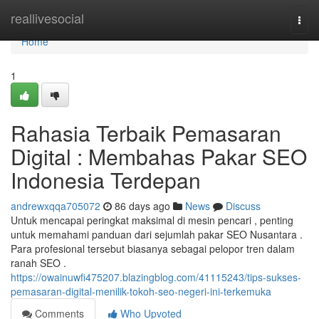
Home
reallivesocial
Togg
navi
Home
1
Rahasia Terbaik Pemasaran
Digital : Membahas Pakar SEO
Indonesia Terdepan
andrewxqqa705072
86 days ago
News
Discuss
Untuk mencapai peringkat maksimal di mesin pencari , penting
untuk memahami panduan dari sejumlah pakar SEO Nusantara .
Para profesional tersebut biasanya sebagai pelopor tren dalam
ranah SEO .
https://owainuwfi475207.blazingblog.com/41115243/tips-sukses-
pemasaran-digital-menilik-tokoh-seo-negeri-ini-terkemuka
Comments
Who Upvoted