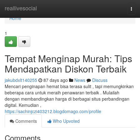
Home
reallivesocial
Togg
navi
Home
1
Tempat Menginap Murah: Tips
Mendapatkan Diskon Terbaik
jakubdxlt140255
87 days ago
News
Discuss
Mencari penginapan hemat bisa terasa sulit , tapi memungkinkan
beberapa cara untuk meraih penawaran terbaik . Mulailah
dengan membandingkan harga di berbagai situs perbandingan
digital. Kemudian ,
https://sachinjczi403212.blogdomago.com/profile
Comments
Who Upvoted
Comments