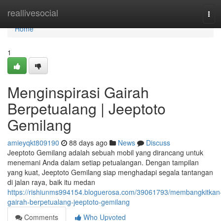
Home
reallivesocial
Tog
navi
Home
1
Menginspirasi Gairah
Berpetualang | Jeeptoto
Gemilang
amieyqkt809190
88 days ago
News
Discuss
Jeeptoto Gemilang adalah sebuah mobil yang dirancang untuk
menemani Anda dalam setiap petualangan. Dengan tampilan
yang kuat, Jeeptoto Gemilang siap menghadapi segala tantangan
di jalan raya, baik itu medan
https://rishiunms994154.bloguerosa.com/39061793/membangkitkan
gairah-berpetualang-jeeptoto-gemilang
Comments
Who Upvoted