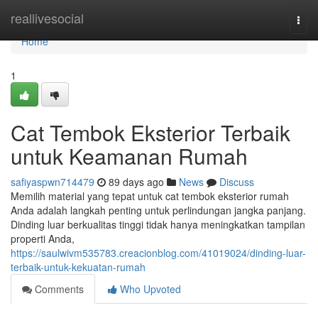
Home
reallivesocial
Togg
navi
Home
1
Cat Tembok Eksterior Terbaik
untuk Keamanan Rumah
safiyaspwn714479
89 days ago
News
Discuss
Memilih material yang tepat untuk cat tembok eksterior rumah
Anda adalah langkah penting untuk perlindungan jangka panjang.
Dinding luar berkualitas tinggi tidak hanya meningkatkan tampilan
properti Anda,
https://saulwivm535783.creacionblog.com/41019024/dinding-luar-
terbaik-untuk-kekuatan-rumah
Comments
Who Upvoted