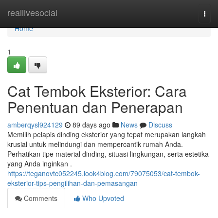
Home
reallivesocial
Togg
navi
Home
1
Cat Tembok Eksterior: Cara
Penentuan dan Penerapan
amberqysl924129
89 days ago
News
Discuss
Memilih pelapis dinding eksterior yang tepat merupakan langkah
krusial untuk melindungi dan mempercantik rumah Anda.
Perhatikan tipe material dinding, situasi lingkungan, serta estetika
yang Anda inginkan .
https://teganovtc052245.look4blog.com/79075053/cat-tembok-
eksterior-tips-pengilihan-dan-pemasangan
Comments
Who Upvoted