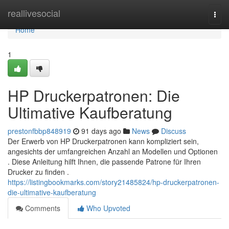
Home
reallivesocial
Togg
navi
Home
1
HP Druckerpatronen: Die
Ultimative Kaufberatung
prestonfbbp848919
91 days ago
News
Discuss
Der Erwerb von HP Druckerpatronen kann kompliziert sein,
angesichts der umfangreichen Anzahl an Modellen und Optionen
. Diese Anleitung hilft Ihnen, die passende Patrone für Ihren
Drucker zu finden .
https://listingbookmarks.com/story21485824/hp-druckerpatronen-
die-ultimative-kaufberatung
Comments
Who Upvoted