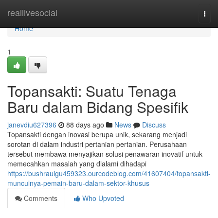
Home
reallivesocial
Togg
navi
Home
1
Topansakti: Suatu Tenaga
Baru dalam Bidang Spesifik
janevdiu627396
88 days ago
News
Discuss
Topansakti dengan inovasi berupa unik, sekarang menjadi
sorotan di dalam industri pertanian pertanian. Perusahaan
tersebut membawa menyajikan solusi penawaran inovatif untuk
memecahkan masalah yang dialami dihadapi
https://bushrauigu459323.ourcodeblog.com/41607404/topansakti-
munculnya-pemain-baru-dalam-sektor-khusus
Comments
Who Upvoted