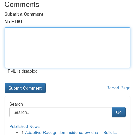
Comments
Submit a Comment
No HTML
HTML is disabled
Report Page
Search
Go
Published News
1
Adaptive Recognition inside safew chat - Buildi...