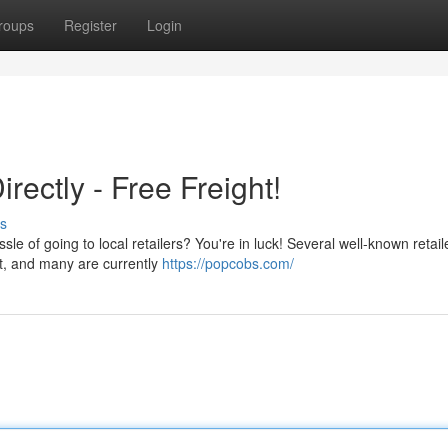
roups
Register
Login
ectly - Free Freight!
s
le of going to local retailers? You're in luck! Several well-known retai
et, and many are currently
https://popcobs.com/