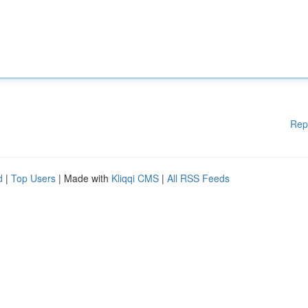
Rep
d
|
Top Users
| Made with
Kliqqi CMS
|
All RSS Feeds