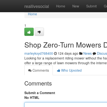
Home
reallivesocial
Home
New
Submit
G
Home
1
Shop Zero-Turn Mowers Dir
marleykxyd768400
124 days ago
News
Discus
Looking for a replacement riding mower without the hass
offer a large range of lawn mowers through the intern
Comments
Who Upvoted
Comments
Submit a Comment
No HTML