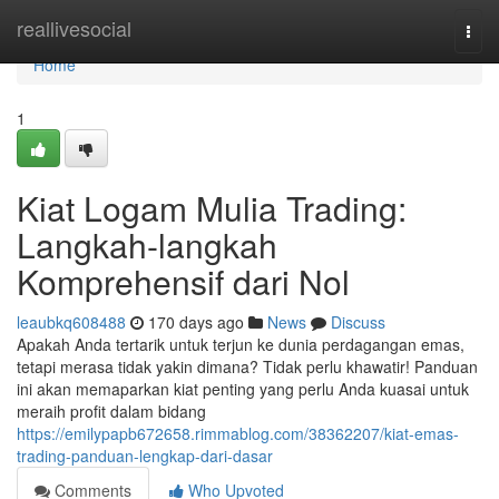
Home
reallivesocial
Togg
navi
Home
1
Kiat Logam Mulia Trading:
Langkah-langkah
Komprehensif dari Nol
leaubkq608488
170 days ago
News
Discuss
Apakah Anda tertarik untuk terjun ke dunia perdagangan emas,
tetapi merasa tidak yakin dimana? Tidak perlu khawatir! Panduan
ini akan memaparkan kiat penting yang perlu Anda kuasai untuk
meraih profit dalam bidang
https://emilypapb672658.rimmablog.com/38362207/kiat-emas-
trading-panduan-lengkap-dari-dasar
Comments
Who Upvoted