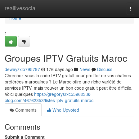
Home
reallivesocial
Togg
navi
Home
1
Groupes IPTV Gratuits Maroc
deweyzxlo795797
176 days ago
News
Discuss
Cherchez-vous la code IPTV gratuit pour profiter de vos chaînes
préférées marocaines ? Le Maroc offre une riche variété de
services IPTV, mais trouver un bon code gratuit peut être difficile.
Voici quelques
https://gregorysrxc559623.is-
blog.com/46762353/listes-iptv-gratuits-maroc
Comments
Who Upvoted
Comments
Submit a Comment