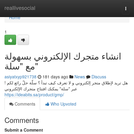
Home
reallivesocial
Togg
navi
Home
1
انشاء متجرك الإلكتروني بسهولة
مع "سلة"
asiyatxyp921738
181 days ago
News
Discuss
هل تريد لإطلاق متجر إلكتروني و لا تعرف كيف تبدأ ؟ سلّة حلّ رائع لكم !
عبر "سلة" يمكنك افتتاح متجرك الإلكتروني
https://ideabits.sa/product/gmp/
Comments
Who Upvoted
Comments
Submit a Comment